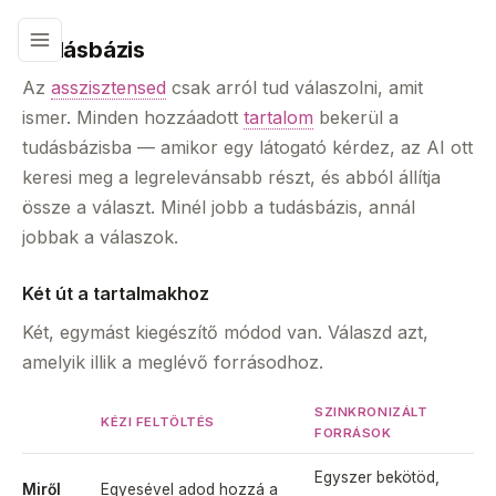
Tudásbázis
Az
asszisztensed
csak arról tud válaszolni, amit
ismer. Minden hozzáadott
tartalom
bekerül a
tudásbázisba — amikor egy látogató kérdez, az AI ott
keresi meg a legrelevánsabb részt, és abból állítja
össze a választ. Minél jobb a tudásbázis, annál
jobbak a válaszok.
Két út a tartalmakhoz
Két, egymást kiegészítő módod van. Válaszd azt,
amelyik illik a meglévő forrásodhoz.
SZINKRONIZÁLT
KÉZI FELTÖLTÉS
FORRÁSOK
Egyszer bekötöd,
Miről
Egyesével adod hozzá a