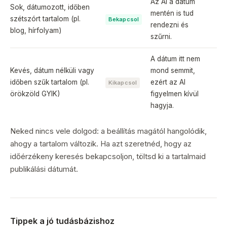
Az AI a dátum
Sok, dátumozott, időben
mentén is tud
szétszórt tartalom (pl.
Bekapcsol
rendezni és
blog, hírfolyam)
szűrni.
A dátum itt nem
Kevés, dátum nélküli vagy
mond semmit,
időben szűk tartalom (pl.
ezért az AI
Kikapcsol
örökzöld GYIK)
figyelmen kívül
hagyja.
Neked nincs vele dolgod: a beállítás magától hangolódik,
ahogy a tartalom változik. Ha azt szeretnéd, hogy az
időérzékeny keresés bekapcsoljon, töltsd ki a tartalmaid
publikálási dátumát.
Tippek a jó tudásbázishoz