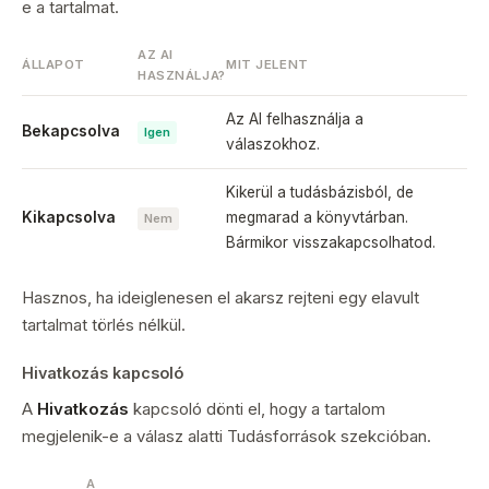
e a tartalmat.
AZ AI
ÁLLAPOT
MIT JELENT
HASZNÁLJA?
Az AI felhasználja a
Bekapcsolva
Igen
válaszokhoz.
Kikerül a tudásbázisból, de
Kikapcsolva
megmarad a könyvtárban.
Nem
Bármikor visszakapcsolhatod.
Hasznos, ha ideiglenesen el akarsz rejteni egy elavult
tartalmat törlés nélkül.
Hivatkozás kapcsoló
A
Hivatkozás
kapcsoló dönti el, hogy a tartalom
megjelenik-e a válasz alatti Tudásforrások szekcióban.
A