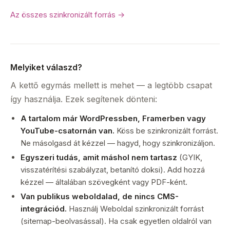
Az összes szinkronizált forrás →
Melyiket válaszd?
A kettő egymás mellett is mehet — a legtöbb csapat
így használja. Ezek segítenek dönteni:
A tartalom már WordPressben, Framerben vagy
YouTube-csatornán van.
Köss be szinkronizált forrást.
Ne másolgasd át kézzel — hagyd, hogy szinkronizáljon.
Egyszeri tudás, amit máshol nem tartasz
(GYIK,
visszatérítési szabályzat, betanító doksi). Add hozzá
kézzel — általában szövegként vagy PDF-ként.
Van publikus weboldalad, de nincs CMS-
integrációd.
Használj Weboldal szinkronizált forrást
(sitemap-beolvasással). Ha csak egyetlen oldalról van