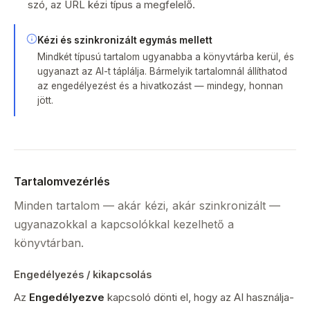
szó, az URL kézi típus a megfelelő.
Kézi és szinkronizált egymás mellett
Mindkét típusú tartalom ugyanabba a könyvtárba kerül, és
ugyanazt az AI-t táplálja. Bármelyik tartalomnál állíthatod
az engedélyezést és a hivatkozást — mindegy, honnan
jött.
Tartalomvezérlés
Minden tartalom — akár kézi, akár szinkronizált —
ugyanazokkal a kapcsolókkal kezelhető a
könyvtárban.
Engedélyezés / kikapcsolás
Az
Engedélyezve
kapcsoló dönti el, hogy az AI használja-