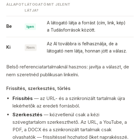
ÁLLAPOT
LÁTOGATÓ
MIT JELENT
LÁTJA?
A látogató látja a forrást (cím, link, kép)
Be
Igen
a Tudásforrások között.
Az AI továbbra is felhasználja, de a
Ki
Nem
látogató nem látja, honnan jött a válasz.
Belső referenciatartalmaknál hasznos: javítja a választ, de
nem szeretnéd publikusan linkelni.
Frissítés, szerkesztés, törlés
Frissítés
— az URL- és a szinkronizált tartalmak újra
lekérhetők az eredeti forrásból.
Szerkesztés
— közvetlenül csak a kézi
szövegtartalom szerkeszthető. Az URL, a YouTube, a
PDF, a DOCX és a szinkronizált tartalmak csak
olvashatók — frissítéssel hozhatod őket naprakésszé.