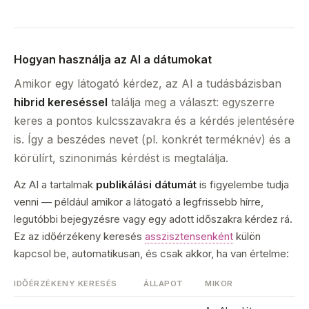
Hogyan használja az AI a dátumokat
Amikor egy látogató kérdez, az AI a tudásbázisban
hibrid kereséssel
találja meg a választ: egyszerre
keres a pontos kulcsszavakra és a kérdés jelentésére
is. Így a beszédes nevet (pl. konkrét terméknév) és a
körülírt, szinonimás kérdést is megtalálja.
Az AI a tartalmak
publikálási dátumát
is figyelembe tudja
venni — például amikor a látogató a legfrissebb hírre,
legutóbbi bejegyzésre vagy egy adott időszakra kérdez rá.
Ez az időérzékeny keresés
asszisztensenként
külön
kapcsol be, automatikusan, és csak akkor, ha van értelme:
IDŐÉRZÉKENY KERESÉS
ÁLLAPOT
MIKOR