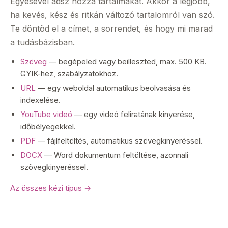
Egyesével adsz hozzá tartalmakat. Akkor a legjobb,
ha kevés, kész és ritkán változó tartalomról van szó.
Te döntöd el a címet, a sorrendet, és hogy mi marad
a tudásbázisban.
Szöveg
— begépeled vagy beilleszted, max. 500 KB.
GYIK-hez, szabályzatokhoz.
URL
— egy weboldal automatikus beolvasása és
indexelése.
YouTube videó
— egy videó feliratának kinyerése,
időbélyegekkel.
PDF
— fájlfeltöltés, automatikus szövegkinyeréssel.
DOCX
— Word dokumentum feltöltése, azonnali
szövegkinyeréssel.
Az összes kézi típus →