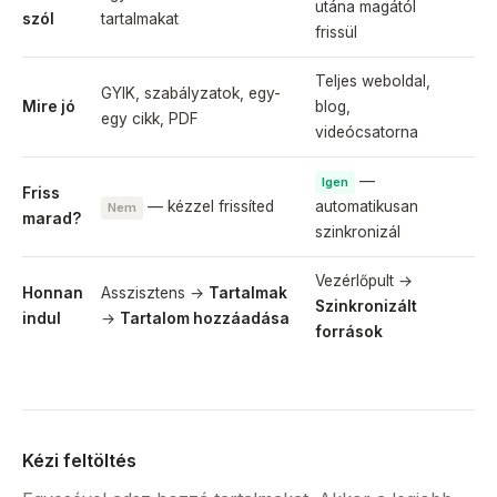
utána magától
szól
tartalmakat
frissül
Teljes weboldal,
GYIK, szabályzatok, egy-
Mire jó
blog,
egy cikk, PDF
videócsatorna
—
Igen
Friss
— kézzel frissíted
automatikusan
Nem
marad?
szinkronizál
Vezérlőpult →
Honnan
Asszisztens →
Tartalmak
Szinkronizált
indul
→
Tartalom hozzáadása
források
Kézi feltöltés