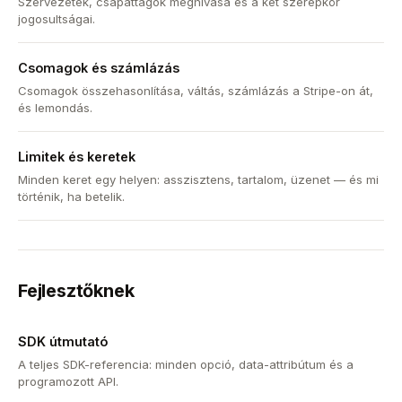
Szervezetek, csapattagok meghívása és a két szerepkör
jogosultságai.
Csomagok és számlázás
Csomagok összehasonlítása, váltás, számlázás a Stripe-on át,
és lemondás.
Limitek és keretek
Minden keret egy helyen: asszisztens, tartalom, üzenet — és mi
történik, ha betelik.
Fejlesztőknek
SDK útmutató
A teljes SDK-referencia: minden opció, data-attribútum és a
programozott API.