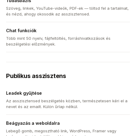
Tudásbázis
Szöveg, linkek, YouTube-videók, PDF-ek — töltsd fel a tartalmat,
és nézd, ahogy okosodik az asszisztensed.
Chat funkciók
Több mint 50 nyelv, fájlfeltöltés, forráshivatkozások és
beszélgetési előzmények.
Publikus asszisztens
Leadek gyűjtése
Az asszisztensed beszélgetés közben, természetesen kéri el a
nevet és az emailt. Külön űrlap nélkül.
Beágyazás a weboldalra
Lebegő gomb, megosztható link, WordPress, Framer vagy