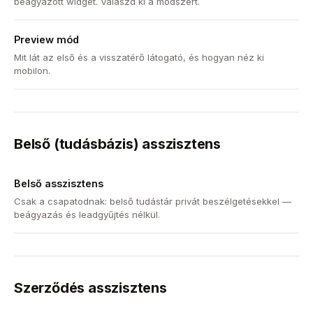
beágyazott widget. Válaszd ki a módszert.
Preview mód
Mit lát az első és a visszatérő látogató, és hogyan néz ki
mobilon.
Belső (tudásbázis) asszisztens
Belső asszisztens
Csak a csapatodnak: belső tudástár privát beszélgetésekkel —
beágyazás és leadgyűjtés nélkül.
Szerződés asszisztens