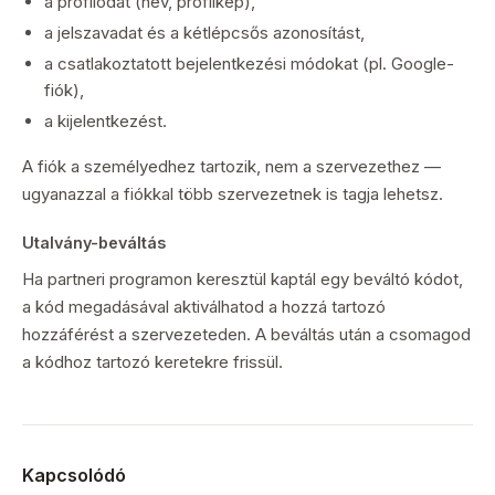
a profilodat (név, profilkép),
a jelszavadat és a kétlépcsős azonosítást,
a csatlakoztatott bejelentkezési módokat (pl. Google-
fiók),
a kijelentkezést.
A fiók a személyedhez tartozik, nem a szervezethez —
ugyanazzal a fiókkal több szervezetnek is tagja lehetsz.
Utalvány-beváltás
Ha partneri programon keresztül kaptál egy beváltó kódot,
a kód megadásával aktiválhatod a hozzá tartozó
hozzáférést a szervezeteden. A beváltás után a csomagod
a kódhoz tartozó keretekre frissül.
Kapcsolódó