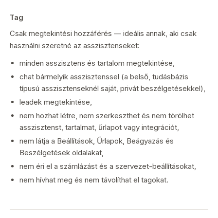
Tag
Csak megtekintési hozzáférés — ideális annak, aki csak
használni szeretné az asszisztenseket:
minden asszisztens és tartalom megtekintése,
chat bármelyik asszisztenssel (a belső, tudásbázis
típusú asszisztenseknél saját, privát beszélgetésekkel),
leadek megtekintése,
nem hozhat létre, nem szerkeszthet és nem törölhet
asszisztenst, tartalmat, űrlapot vagy integrációt,
nem látja a Beállítások, Űrlapok, Beágyazás és
Beszélgetések oldalakat,
nem éri el a számlázást és a szervezet-beállításokat,
nem hívhat meg és nem távolíthat el tagokat.