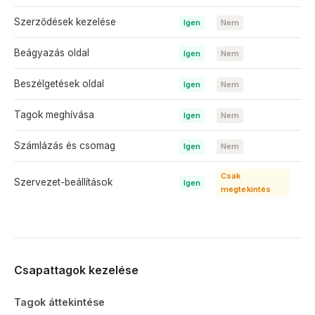
Szerződések kezelése
Igen
Nem
Beágyazás oldal
Igen
Nem
Beszélgetések oldal
Igen
Nem
Tagok meghívása
Igen
Nem
Számlázás és csomag
Igen
Nem
Csak
Szervezet-beállítások
Igen
megtekintés
Csapattagok kezelése
Tagok áttekintése