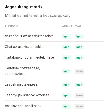
Jogosultság-mátrix
Mit lát és mit tehet a két szerepkör:
FUNKCIÓ
ADMIN
TAG
Vezérlőpult az asszisztensekkel
Igen
Igen
Chat az asszisztensekkel
Igen
Igen
Tartalomkönyvtár megtekintése
Igen
Igen
Tartalom hozzáadása,
Igen
Nem
szerkesztése
Leadek megtekintése
Igen
Igen
Leadgyűjtő űrlapok kezelése
Igen
Nem
Asszisztens-beállítások
Igen
Nem