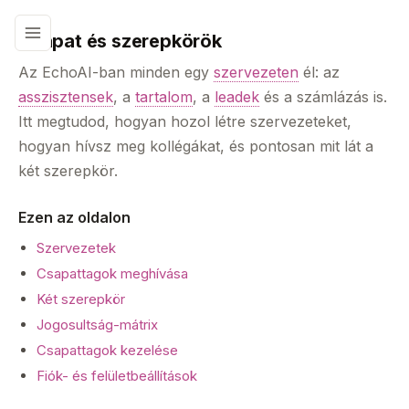
Csapat és szerepkörök
Az EchoAI-ban minden egy
szervezeten
él: az
asszisztensek
, a
tartalom
, a
leadek
és a számlázás is.
Itt megtudod, hogyan hozol létre szervezeteket,
hogyan hívsz meg kollégákat, és pontosan mit lát a
két szerepkör.
Ezen az oldalon
Szervezetek
Csapattagok meghívása
Két szerepkör
Jogosultság-mátrix
Csapattagok kezelése
Fiók- és felületbeállítások