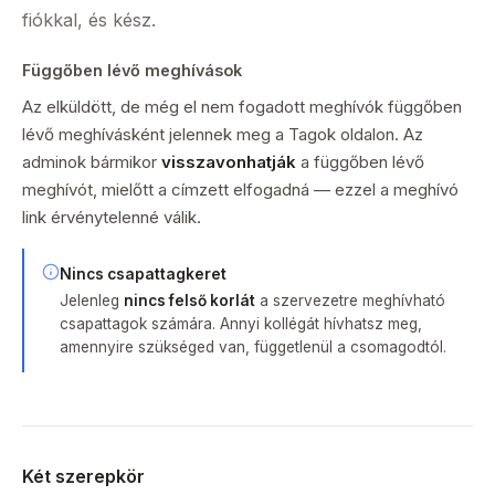
fiókkal, és kész.
Függőben lévő meghívások
Az elküldött, de még el nem fogadott meghívók függőben
lévő meghívásként jelennek meg a Tagok oldalon. Az
adminok bármikor
visszavonhatják
a függőben lévő
meghívót, mielőtt a címzett elfogadná — ezzel a meghívó
link érvénytelenné válik.
Nincs csapattagkeret
Jelenleg
nincs felső korlát
a szervezetre meghívható
csapattagok számára. Annyi kollégát hívhatsz meg,
amennyire szükséged van, függetlenül a csomagodtól.
Két szerepkör