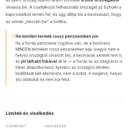
olvassa be. A csatlakozó felhasználó országát az EchoAI a
kapcsolatból ismeri fel, és úgy állítja be a beolvasást, hogy
az onnan „nézzen be" a boltba.
Ha minden termék rossz pénznemben jön
Ha a forrás pénzneme rögzítve van, de a beolvasó
MINDEN terméket rossz pénznemben kap (vagyis nem a
helyes országból olvasott be), a beolvasás semmit nem ír,
és
jól látható hibával
áll le — a forrás és az integráció is
hibás állapotba kerül. Ilyenkor az országhű letöltés
beállítását kell ellenőrizni, nem a boltot. A meglévő, helyes
árú adatokat ez nem írja felül.
Limitek és viselkedés
SZEMPONT
VISELKEDÉS