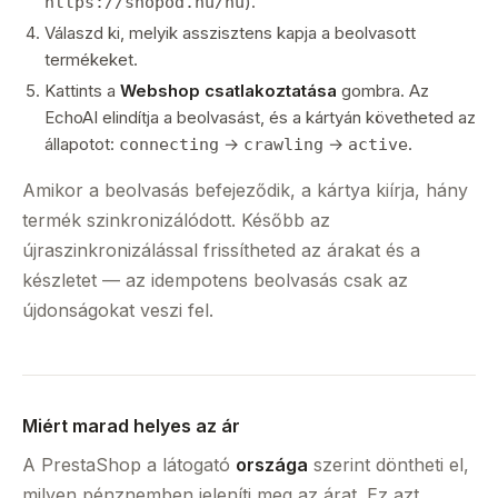
).
https://shopod.hu/hu
Válaszd ki, melyik asszisztens kapja a beolvasott
termékeket.
Kattints a
Webshop csatlakoztatása
gombra. Az
EchoAI elindítja a beolvasást, és a kártyán követheted az
állapotot:
→
→
.
connecting
crawling
active
Amikor a beolvasás befejeződik, a kártya kiírja, hány
termék szinkronizálódott. Később az
újraszinkronizálással frissítheted az árakat és a
készletet — az idempotens beolvasás csak az
újdonságokat veszi fel.
Miért marad helyes az ár
A PrestaShop a látogató
országa
szerint döntheti el,
milyen pénznemben jeleníti meg az árat. Ez azt