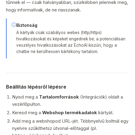
tűnnek el — csak halványabban, szürkébben jelennek meg,
hogy informatívak, de ne riasszanak.
Biztonság
A kártyák csak szabályos webes (http/https)
hivatkozásokat és képeket engednek be; a potenciálisan
veszélyes hivatkozásokat az EchoAI kiszűri, hogy a
chatbe ne kerülhessen kártékony tartalom.
Beállítás lépésről lépésre
Nyisd meg a
Tartalomforrások
(Integrációk) oldalt a
vezérlőpulton.
Keresd meg a
Webshop termékadatok
kártyát.
Add meg a webshopod URL-jét. Többnyelvű boltnál egy
nyelvre szűkíthetsz útvonal-előtaggal (pl.