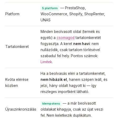
— PrestaShop,
5 platform
Platform
WooCommerce, Shopify, ShopRenter,
UNAS
Minden beolvasott oldal (termék és
egyéb) a
csomagod
tartalomkeretét
fogyasztja. A keret
nem havi
: nem
Tartalomkeret
nullázódik, csak tartalom törlésével
szabadul fel hely. Pontos számok:
Limitek
.
Ha a beolvasás eléri a tartalomkeretet,
Kvóta elérése
nem hibázik el
, hanem szépen leáll, és
közben
jelzi, hány oldalt hagyott ki — így
részleges importként látható.
— a már beolvasott
Idempotens
Újraszinkronizálás
oldalakat kihagyja, csak az újat veszi
fel. Nem keletkezik duplikátum.