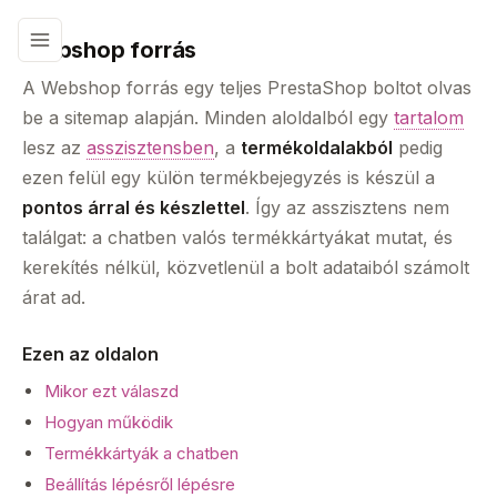
Webshop forrás
A Webshop forrás egy teljes PrestaShop boltot olvas
be a sitemap alapján. Minden aloldalból egy
tartalom
lesz az
asszisztensben
, a
termékoldalakból
pedig
ezen felül egy külön termékbejegyzés is készül a
pontos árral és készlettel
. Így az asszisztens nem
találgat: a chatben valós termékkártyákat mutat, és
kerekítés nélkül, közvetlenül a bolt adataiból számolt
árat ad.
Ezen az oldalon
Mikor ezt válaszd
Hogyan működik
Termékkártyák a chatben
Beállítás lépésről lépésre