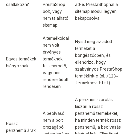
csatlakozni"
PrestaShop
ad-e. PrestaShopnál a
bolt, vagy
sitemap modul legyen
nem található
bekapcsolva.
sitemap.
A termékoldal
Nyisd meg az adott
nem volt
terméket a
érvényes
böngésződben, és
Egyes termékek
terméknek
ellenőrizd, hogy
hiányoznak
felismerhető,
szabványos PrestaShop
vagy nem
terméklink-e (pl.
/123-
renderelődött
termeknev.html
).
rendesen.
A pénznem-zárolás
kiszűri a rossz
A beolvasó
pénznemű termékeket;
nem a bolt
ha minden termék rossz
Rossz
országából
pénznemű, a beolvasás
pénznemű árak