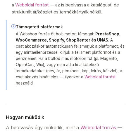
a
Weboldal forrást
— az is beolvassa a katalógust, de
strukturált ár/készlet és termékkártyák nélkül.
Támogatott platformok
A Webshop forrás öt bolt-motort támogat:
PrestaShop,
WooCommerce, Shopify, ShopRenter és UNAS
. A
csatlakozáskor automatikusan felismerjük a platformot, és
egy mintaellenőrzéssel kiírjuk a felismert platformot és a
pénznemet. Ha a boltod más motoron fut (pl. Magento,
OpenCart, Wix), vagy nem adja ki a kötelező
termékadatokat (név, ár, pénznem, kép, leírás, készlet), a
csatlakozás hibát jelez — ilyenkor a
Weboldal forrást
használd.
Hogyan működik
A beolvasás úgy működik, mint a
Weboldal forrás
—