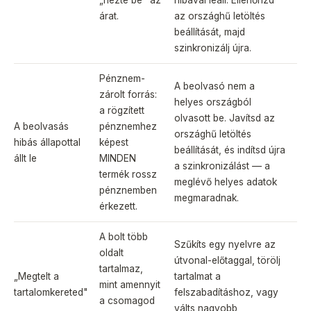
„nézte be" az
hibával leáll. Ellenőrizd
árat.
az országhű letöltés
beállítását, majd
szinkronizálj újra.
Pénznem-
A beolvasó nem a
zárolt forrás:
helyes országból
a rögzített
olvasott be. Javítsd az
A beolvasás
pénznemhez
országhű letöltés
hibás állapottal
képest
beállítását, és indítsd újra
állt le
MINDEN
a szinkronizálást — a
termék rossz
meglévő helyes adatok
pénznemben
megmaradnak.
érkezett.
A bolt több
Szűkíts egy nyelvre az
oldalt
útvonal-előtaggal, törölj
tartalmaz,
„Megtelt a
tartalmat a
mint amennyit
tartalomkereted"
felszabadításhoz, vagy
a csomagod
válts nagyobb