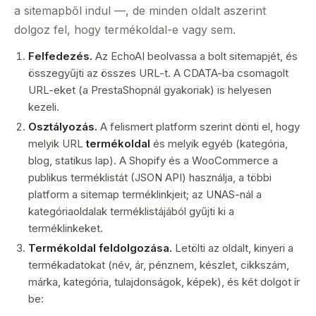
a sitemapből indul —, de minden oldalt aszerint
dolgoz fel, hogy termékoldal-e vagy sem.
Felfedezés.
Az EchoAI beolvassa a bolt sitemapjét, és
összegyűjti az összes URL-t. A CDATA-ba csomagolt
URL-eket (a PrestaShopnál gyakoriak) is helyesen
kezeli.
Osztályozás.
A felismert platform szerint dönti el, hogy
melyik URL
termékoldal
és melyik egyéb (kategória,
blog, statikus lap). A Shopify és a WooCommerce a
publikus terméklistát (JSON API) használja, a többi
platform a sitemap terméklinkjeit; az UNAS-nál a
kategóriaoldalak terméklistájából gyűjti ki a
terméklinkeket.
Termékoldal feldolgozása.
Letölti az oldalt, kinyeri a
termékadatokat (név, ár, pénznem, készlet, cikkszám,
márka, kategória, tulajdonságok, képek), és két dolgot ír
be: