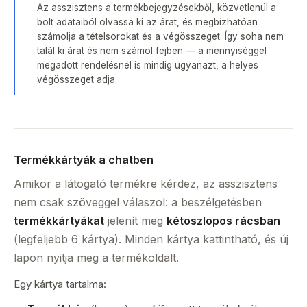
Az asszisztens a termékbejegyzésekből, közvetlenül a
bolt adataiból olvassa ki az árat, és megbízhatóan
számolja a tételsorokat és a végösszeget. Így soha nem
talál ki árat és nem számol fejben — a mennyiséggel
megadott rendelésnél is mindig ugyanazt, a helyes
végösszeget adja.
Termékkártyák a chatben
Amikor a látogató termékre kérdez, az asszisztens
nem csak szöveggel válaszol: a beszélgetésben
termékkártyákat
jelenít meg
kétoszlopos rácsban
(legfeljebb 6 kártya). Minden kártya kattintható, és új
lapon nyitja meg a termékoldalt.
Egy kártya tartalma: