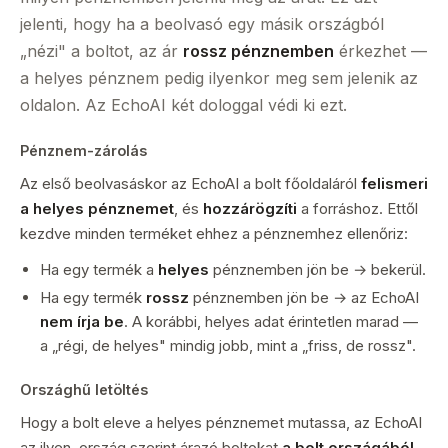
jelenti, hogy ha a beolvasó egy másik országból
„nézi" a boltot, az ár
rossz pénznemben
érkezhet —
a helyes pénznem pedig ilyenkor meg sem jelenik az
oldalon. Az EchoAI két dologgal védi ki ezt.
Pénznem-zárolás
Az első beolvasáskor az EchoAI a bolt főoldaláról
felismeri
a helyes pénznemet
, és
hozzárögzíti
a forráshoz. Ettől
kezdve minden terméket ehhez a pénznemhez ellenőriz:
Ha egy termék a
helyes
pénznemben jön be → bekerül.
Ha egy termék
rossz
pénznemben jön be → az EchoAI
nem írja be
. A korábbi, helyes adat érintetlen marad —
a „régi, de helyes" mindig jobb, mint a „friss, de rossz".
Országhű letöltés
Hogy a bolt eleve a helyes pénznemet mutassa, az EchoAI
az ilyen, ország szerint árazó boltokat
a bolt országából