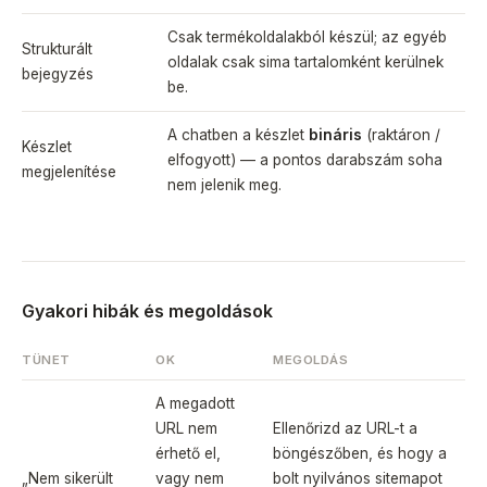
Csak termékoldalakból készül; az egyéb
Strukturált
oldalak csak sima tartalomként kerülnek
bejegyzés
be.
A chatben a készlet
bináris
(raktáron /
Készlet
elfogyott) — a pontos darabszám soha
megjelenítése
nem jelenik meg.
Gyakori hibák és megoldások
TÜNET
OK
MEGOLDÁS
A megadott
URL nem
Ellenőrizd az URL-t a
érhető el,
böngészőben, és hogy a
„Nem sikerült
vagy nem
bolt nyilvános sitemapot