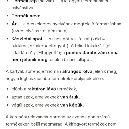
Termékkép
(ha van) — a kifogyott termékeknél
halványítva.
Termék neve.
Ár
— a beszélgetés nyelvének megfelelő formázásban
(ezres elválasztó, pénznem).
Készletállapot
— színes pötty + felirat (zöld =
raktáron, szürke = elfogyott). A felirat lokalizált (pl.
„Raktáron" / „Elfogyott"); a
pontos darabszám soha
nem jelenik meg
, csak a bináris állapot.
A kártyák sorrendje finoman
átrangsorolva
jelenik meg,
hogy a leghasznosabb termékek kerüljenek előre:
előbb a
raktáron lévő
termékek,
aztán azok, amelyeknek
van áruk
,
végül azok, amelyeknek
van képük
.
A keresési relevancia-sorrend az azonos pontszámú
termékeken belül megmarad. A kifogyott termékek nem