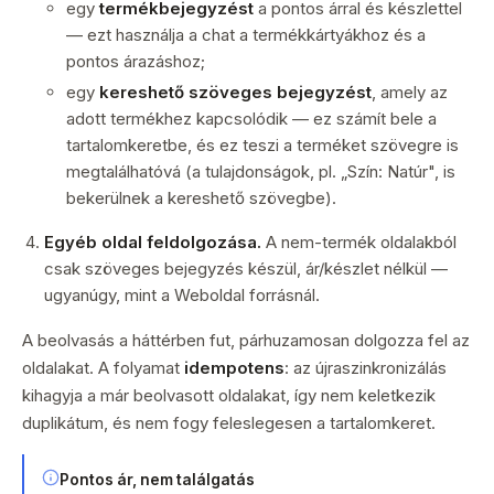
egy
termékbejegyzést
a pontos árral és készlettel
— ezt használja a chat a termékkártyákhoz és a
pontos árazáshoz;
egy
kereshető szöveges bejegyzést
, amely az
adott termékhez kapcsolódik — ez számít bele a
tartalomkeretbe, és ez teszi a terméket szövegre is
megtalálhatóvá (a tulajdonságok, pl. „Szín: Natúr", is
bekerülnek a kereshető szövegbe).
Egyéb oldal feldolgozása.
A nem-termék oldalakból
csak szöveges bejegyzés készül, ár/készlet nélkül —
ugyanúgy, mint a Weboldal forrásnál.
A beolvasás a háttérben fut, párhuzamosan dolgozza fel az
oldalakat. A folyamat
idempotens
: az újraszinkronizálás
kihagyja a már beolvasott oldalakat, így nem keletkezik
duplikátum, és nem fogy feleslegesen a tartalomkeret.
Pontos ár, nem találgatás