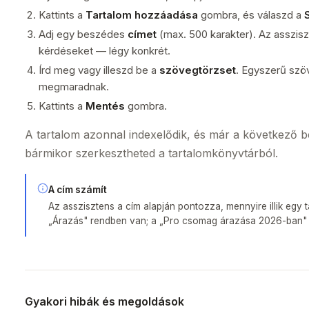
Kattints a
Tartalom hozzáadása
gombra, és válaszd a
Adj egy beszédes
címet
(max. 500 karakter). Az asszisz
kérdéseket — légy konkrét.
Írd meg vagy illeszd be a
szövegtörzset
. Egyszerű szöv
megmaradnak.
Kattints a
Mentés
gombra.
A tartalom azonnal indexelődik, és már a következő 
bármikor szerkesztheted a tartalomkönyvtárból.
A cím számít
Az asszisztens a cím alapján pontozza, mennyire illik egy
„Árazás" rendben van; a „Pro csomag árazása 2026-ban" 
Gyakori hibák és megoldások