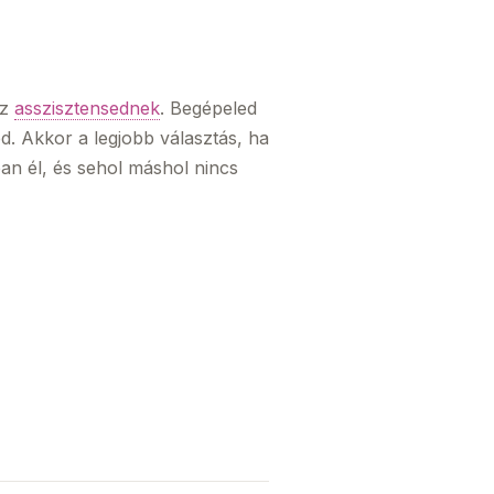
az
asszisztensednek
. Begépeled
d. Akkor a legjobb választás, ha
n él, és sehol máshol nincs