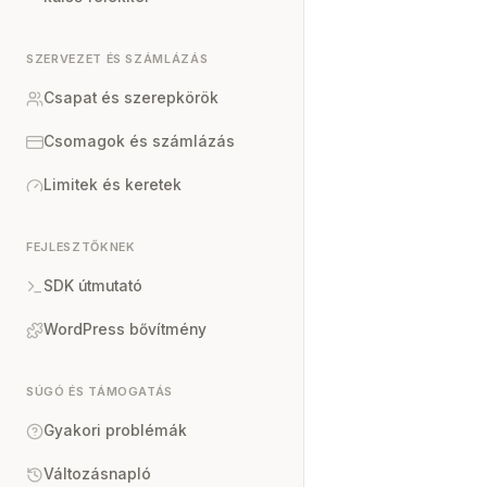
SZERVEZET ÉS SZÁMLÁZÁS
Csapat és szerepkörök
Csomagok és számlázás
Limitek és keretek
FEJLESZTŐKNEK
SDK útmutató
WordPress bővítmény
SÚGÓ ÉS TÁMOGATÁS
Gyakori problémák
Változásnapló