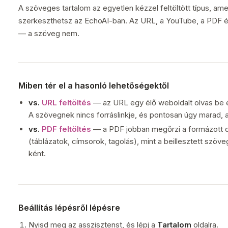
A szöveges tartalom az egyetlen kézzel feltöltött típus, ame
szerkeszthetsz az EchoAI-ban. Az URL, a YouTube, a PDF é
— a szöveg nem.
Miben tér el a hasonló lehetőségektől
vs.
URL feltöltés
— az URL egy élő weboldalt olvas be és 
A szövegnek nincs forráslinkje, és pontosan úgy marad, 
vs.
PDF feltöltés
— a PDF jobban megőrzi a formázott
(táblázatok, címsorok, tagolás), mint a beillesztett szöv
ként.
Beállítás lépésről lépésre
Nyisd meg az asszisztenst, és lépj a
Tartalom
oldalra.