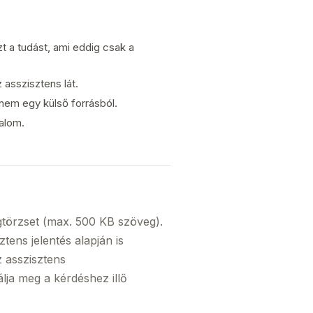
t a tudást, ami eddig csak a
z asszisztens lát.
nem egy külső forrásból.
alom.
törzset (max. 500 KB szöveg).
tens jelentés alapján is
z asszisztens
lja meg a kérdéshez illő