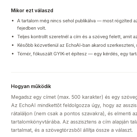
Mikor ezt válaszd
A tartalom még nincs sehol publikálva — most rögzíted az
fejedben volt.
Teljes kontrollt szeretnél a cím és a szöveg felett, amit a
Később közvetlenül az EchoAI-ban akarod szerkeszteni, 
Tömör, fókuszált GYIK-et építesz — egy kérdés, egy tart
Hogyan működik
Megadsz egy címet (max. 500 karakter) és egy szöveg
Az EchoAI mindkettőt feldolgozza úgy, hogy az asszisz
rátaláljon (nem csak a pontos szavakra), és elmenti a
tartalomkönyvtárába. Az asszisztens a cím alapján talá
tartalmat, és a szövegtörzsből állítja össze a választ.