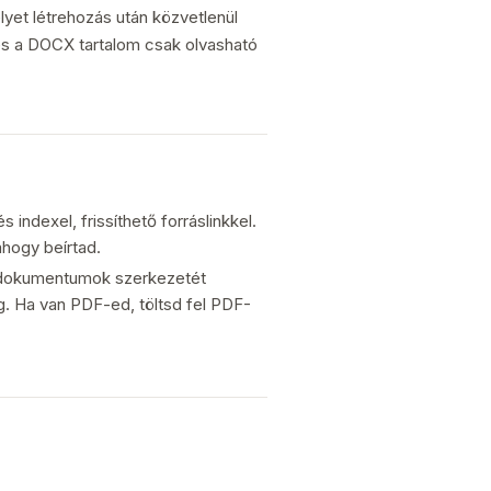
lyet létrehozás után közvetlenül
s a DOCX tartalom csak olvasható
indexel, frissíthető forráslinkkel.
ahogy beírtad.
 dokumentumok szerkezetét
eg. Ha van PDF-ed, töltsd fel PDF-