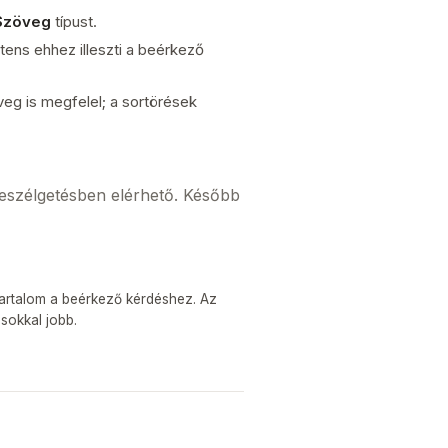
Szöveg
típust.
tens ehhez illeszti a beérkező
eg is megfelel; a sortörések
beszélgetésben elérhető. Később
 tartalom a beérkező kérdéshez. Az
sokkal jobb.