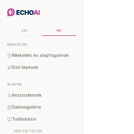
EN
HU
BEVEZETÉS
Áttekintés és alapfogalmak
Első lépések
ALAPOK
Asszisztensek
Sablongaléria
Tudásbázis
KÉZI FELTÖLTÉS