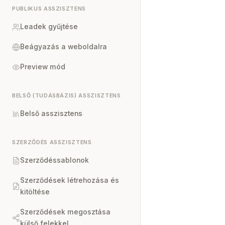
PUBLIKUS ASSZISZTENS
Leadek gyűjtése
Beágyazás a weboldalra
Preview mód
BELSŐ (TUDÁSBÁZIS) ASSZISZTENS
Belső asszisztens
SZERZŐDÉS ASSZISZTENS
Szerződéssablonok
Szerződések létrehozása és
kitöltése
Szerződések megosztása
külső felekkel