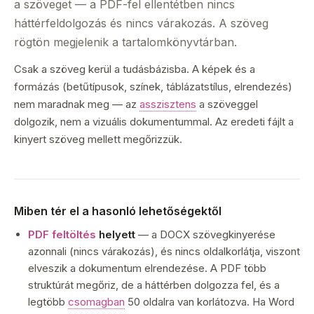
a szöveget — a PDF-fel ellentétben nincs
háttérfeldolgozás és nincs várakozás. A szöveg
rögtön megjelenik a tartalomkönyvtárban.
Csak a szöveg kerül a tudásbázisba. A képek és a
formázás (betűtípusok, színek, táblázatstílus, elrendezés)
nem maradnak meg — az
asszisztens
a szöveggel
dolgozik, nem a vizuális dokumentummal. Az eredeti fájlt a
kinyert szöveg mellett megőrizzük.
Miben tér el a hasonló lehetőségektől
PDF feltöltés
helyett
— a DOCX szövegkinyerése
azonnali (nincs várakozás), és nincs oldalkorlátja, viszont
elveszik a dokumentum elrendezése. A PDF több
struktúrát megőriz, de a háttérben dolgozza fel, és a
legtöbb
csomagban
50 oldalra van korlátozva. Ha Word