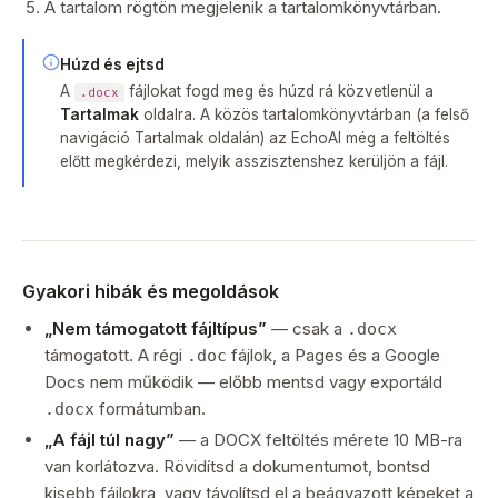
A tartalom rögtön megjelenik a tartalomkönyvtárban.
Húzd és ejtsd
A
fájlokat fogd meg és húzd rá közvetlenül a
.docx
Tartalmak
oldalra. A közös tartalomkönyvtárban (a felső
navigáció Tartalmak oldalán) az EchoAI még a feltöltés
előtt megkérdezi, melyik asszisztenshez kerüljön a fájl.
Gyakori hibák és megoldások
„Nem támogatott fájltípus”
— csak a
.docx
támogatott. A régi
fájlok, a Pages és a Google
.doc
Docs nem működik — előbb mentsd vagy exportáld
formátumban.
.docx
„A fájl túl nagy”
— a DOCX feltöltés mérete 10 MB-ra
van korlátozva. Rövidítsd a dokumentumot, bontsd
kisebb fájlokra, vagy távolítsd el a beágyazott képeket a