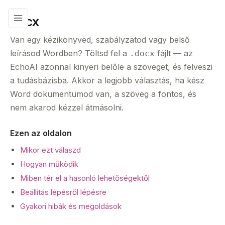
DOCX
Van egy kézikönyved, szabályzatod vagy belső
leírásod Wordben? Töltsd fel a
fájlt — az
.docx
EchoAI azonnal kinyeri belőle a szöveget, és felveszi
a tudásbázisba. Akkor a legjobb választás, ha kész
Word dokumentumod van, a szöveg a fontos, és
nem akarod kézzel átmásolni.
Ezen az oldalon
Mikor ezt válaszd
Hogyan működik
Miben tér el a hasonló lehetőségektől
Beállítás lépésről lépésre
Gyakori hibák és megoldások