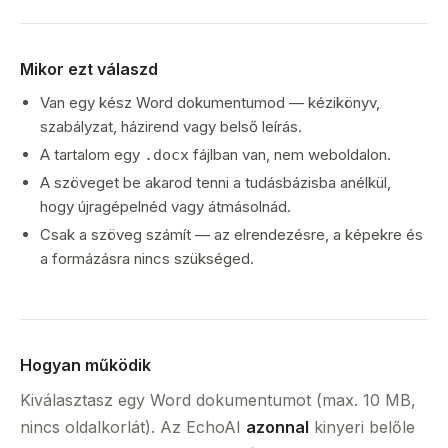
Mikor ezt válaszd
Van egy kész Word dokumentumod — kézikönyv,
szabályzat, házirend vagy belső leírás.
A tartalom egy
fájlban van, nem weboldalon.
.docx
A szöveget be akarod tenni a tudásbázisba anélkül,
hogy újragépelnéd vagy átmásolnád.
Csak a szöveg számít — az elrendezésre, a képekre és
a formázásra nincs szükséged.
Hogyan működik
Kiválasztasz egy Word dokumentumot (max. 10 MB,
nincs oldalkorlát). Az EchoAI
azonnal
kinyeri belőle