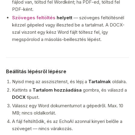
fájlod van, töltsd fel Wordként; ha PDF-ed, töltsd fel
PDF-ként.
Szöveges feltöltés
helyett
— szöveges feltöltésnél
kézzel gépeled vagy illeszted be a tartalmat. A DOCX-
szal viszont egy kész Word fájlt töltesz fel, így
megspórolod a másolás-beillesztés lépést.
Beállítás lépésről lépésre
Nyisd meg az asszisztenst, és lépj a
Tartalmak
oldalra.
Kattints a
Tartalom hozzáadása
gombra, és válaszd a
DOCX
típust.
Válassz egy Word dokumentumot a gépedről. Max. 10
MB; nincs oldalkorlát.
A fájl feltöltődik, és az EchoAI azonnal kinyeri belőle a
szöveget — nincs várakozás.